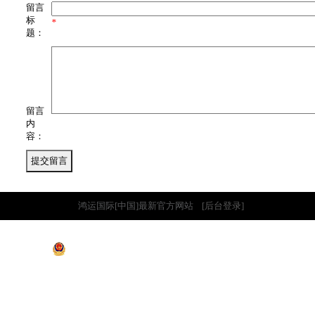
留言
标
*
题：
留言
内
容：
鸿运国际[中国]最新官方网站
[后台登录]